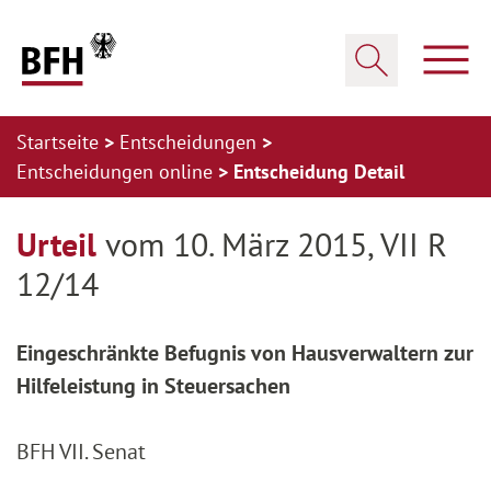
Zum Hauptinhalt springen
Zur Hauptnavigation springen
Zum Footer springen
Haup
Suche öffnen
Startseite
Entscheidungen
Entscheidungen online
Entscheidung Detail
Zur Hauptnavigation springen
Zum Footer springen
Urteil
vom 10. März 2015, VII R
12/14
Eingeschränkte Befugnis von Hausverwaltern zur
Hilfeleistung in Steuersachen
BFH VII. Senat