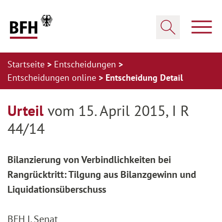
Zum Hauptinhalt springen
Zur Hauptnavigation springen
Zum Footer springen
Haup
Suche öffnen
Startseite
Entscheidungen
Entscheidungen online
Entscheidung Detail
Zur Hauptnavigation springen
Zum Footer springen
Urteil
vom 15. April 2015, I R
44/14
Bilanzierung von Verbindlichkeiten bei
Rangrücktritt: Tilgung aus Bilanzgewinn und
Liquidationsüberschuss
BFH I. Senat