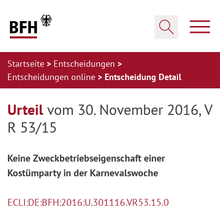
Zum Hauptinhalt springen
Zur Hauptnavigation springen
Zum Footer springen
Haup
Suche öffnen
Startseite
Entscheidungen
Entscheidungen online
Entscheidung Detail
Zur Hauptnavigation springen
Zum Footer springen
Urteil
vom 30. November 2016, V
R 53/15
Keine Zweckbetriebseigenschaft einer
Kostümparty in der Karnevalswoche
ECLI:DE:BFH:2016:U.301116.VR53.15.0