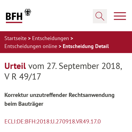
Zum Hauptinhalt springen
Zur Hauptnavigation springen
Zum Footer springen
Haup
Suche öffnen
Startseite
Entscheidungen
Entscheidungen online
Entscheidung Detail
Zur Hauptnavigation springen
Zum Footer springen
Urteil
vom 27. September 2018,
V R 49/17
Korrektur unzutreffender Rechtsanwendung
beim Bauträger
ECLI:DE:BFH:2018:U.270918.VR49.17.0