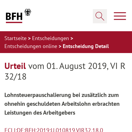
Zum Hauptinhalt springen
Zur Hauptnavigation springen
Zum Footer springen
Haup
Suche öffnen
Startseite
Entscheidungen
Entscheidungen online
Entscheidung Detail
Zur Hauptnavigation springen
Zum Footer springen
Urteil
vom 01. August 2019, VI R
32/18
Lohnsteuerpauschalierung bei zusätzlich zum
ohnehin geschuldeten Arbeitslohn erbrachten
Leistungen des Arbeitgebers
ECLI:DE:BFH:2019:U.010819.VIR32.18.0