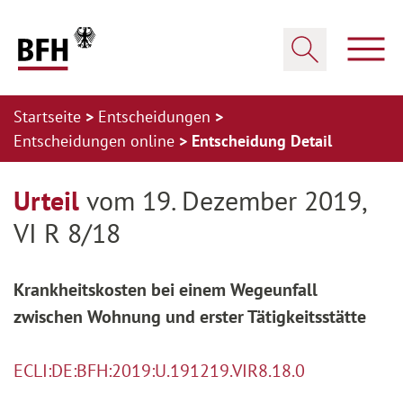
Zum Hauptinhalt springen
Zur Hauptnavigation springen
Zum Footer springen
Haup
Suche öffnen
Startseite
Entscheidungen
Entscheidungen online
Entscheidung Detail
Zur Hauptnavigation springen
Zum Footer springen
Urteil
vom 19. Dezember 2019,
VI R 8/18
Krankheitskosten bei einem Wegeunfall
zwischen Wohnung und erster Tätigkeitsstätte
ECLI:DE:BFH:2019:U.191219.VIR8.18.0