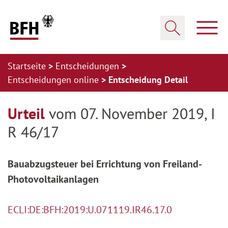
Zum Hauptinhalt springen
Zur Hauptnavigation springen
Zum Footer springen
Haup
Suche öffnen
Startseite
Entscheidungen
Entscheidungen online
Entscheidung Detail
Zur Hauptnavigation springen
Zum Footer springen
Urteil
vom 07. November 2019, I
R 46/17
Bauabzugsteuer bei Errichtung von Freiland-
Photovoltaikanlagen
ECLI:DE:BFH:2019:U.071119.IR46.17.0