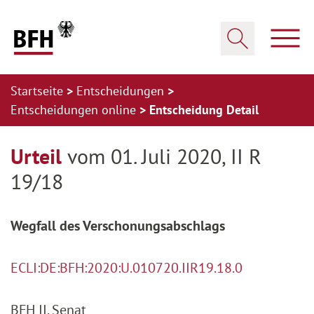
Zum Hauptinhalt springen
Zur Hauptnavigation springen
Zum Footer springen
Haup
Suche öffnen
Startseite
Entscheidungen
Entscheidungen online
Entscheidung Detail
Zur Hauptnavigation springen
Zum Footer springen
Urteil
vom 01. Juli 2020, II R
19/18
Wegfall des Verschonungsabschlags
ECLI:DE:BFH:2020:U.010720.IIR19.18.0
BFH II. Senat