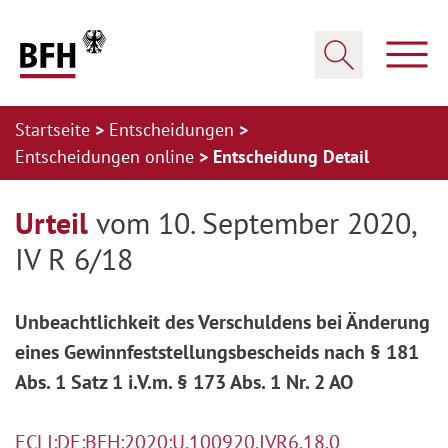
Zum Hauptinhalt springen
Zur Hauptnavigation springen
Zum Footer springen
Haup
Suche öffnen
Startseite
Entscheidungen
Entscheidungen online
Entscheidung Detail
Zur Hauptnavigation springen
Zum Footer springen
Urteil
vom 10. September 2020,
IV R 6/18
Unbeachtlichkeit des Verschuldens bei Änderung
eines Gewinnfeststellungsbescheids nach § 181
Abs. 1 Satz 1 i.V.m. § 173 Abs. 1 Nr. 2 AO
ECLI:DE:BFH:2020:U.100920.IVR6.18.0