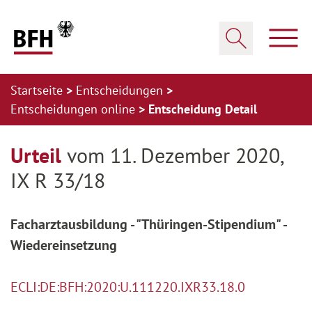
Zum Hauptinhalt springen
Zur Hauptnavigation springen
Zum Footer springen
Haup
Suche öffnen
Startseite
Entscheidungen
Entscheidungen online
Entscheidung Detail
Zur Hauptnavigation springen
Zum Footer springen
Urteil
vom 11. Dezember 2020,
IX R 33/18
Facharztausbildung - "Thüringen-Stipendium" -
Wiedereinsetzung
ECLI:DE:BFH:2020:U.111220.IXR33.18.0