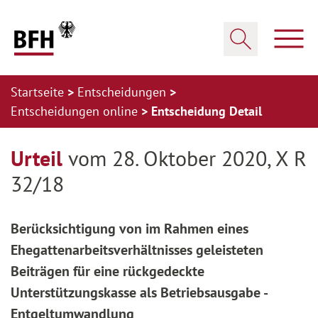
Zum Hauptinhalt springen
Zur Hauptnavigation springen
Zum Footer springen
Haup
Suche öffnen
Startseite
Entscheidungen
Entscheidungen online
Entscheidung Detail
Zur Hauptnavigation springen
Zum Footer springen
Urteil
vom 28. Oktober 2020, X R
32/18
Berücksichtigung von im Rahmen eines
Ehegattenarbeitsverhältnisses geleisteten
Beiträgen für eine rückgedeckte
Unterstützungskasse als Betriebsausgabe -
Entgeltumwandlung