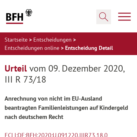
Zum Hauptinhalt springen
Zur Hauptnavigation springen
Zum Footer springen
Haup
Suche öffnen
Startseite
Entscheidungen
Entscheidungen online
Entscheidung Detail
Zur Hauptnavigation springen
Zum Footer springen
Urteil
vom 09. Dezember 2020,
III R 73/18
Anrechnung von nicht im EU-Ausland
beantragten Familienleistungen auf Kindergeld
nach deutschem Recht
ECLI:DE:BFH:2020:U.091220.IIIR73.18.0