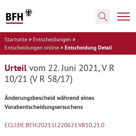
Zum Hauptinhalt springen
Zur Hauptnavigation springen
Zum Footer springen
Haup
Suche öffnen
Startseite
Entscheidungen
Entscheidungen online
Entscheidung Detail
Zur Hauptnavigation springen
Zum Footer springen
Urteil
vom 22. Juni 2021, V R
10/21 (V R 58/17)
Änderungsbescheid während eines
Vorabentscheidungsersuchens
ECLI:DE:BFH:2021:U.220621.VR10.21.0