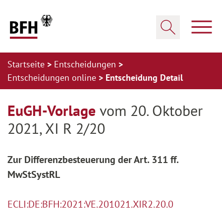
Zum Hauptinhalt springen
Zur Hauptnavigation springen
Zum Footer springen
Haup
Suche öffnen
Startseite
Entscheidungen
Entscheidungen online
Entscheidung Detail
Zur Hauptnavigation springen
Zum Footer springen
EuGH-Vorlage
vom 20. Oktober
2021, XI R 2/20
Zur Differenzbesteuerung der Art. 311 ff.
MwStSystRL
ECLI:DE:BFH:2021:VE.201021.XIR2.20.0