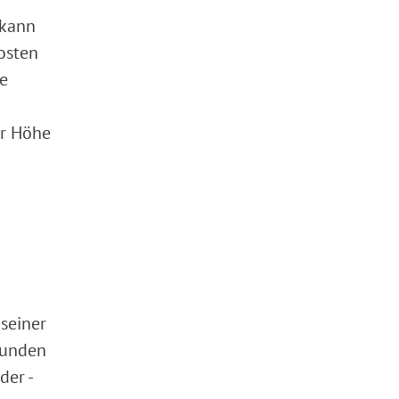
 kann
osten
he
er Höhe
 seiner
bunden
der -