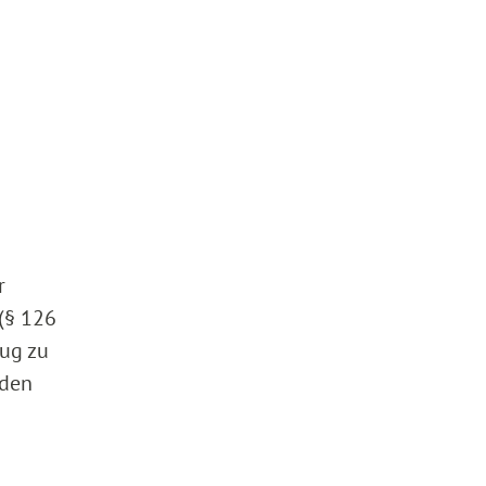
r
(§ 126
zug zu
nden