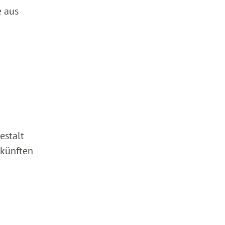
e aus
estalt
nkünften