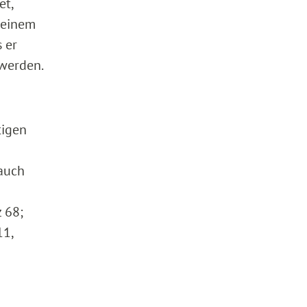
et,
seinem
 er
 werden.
tigen
auch
 68;
11,