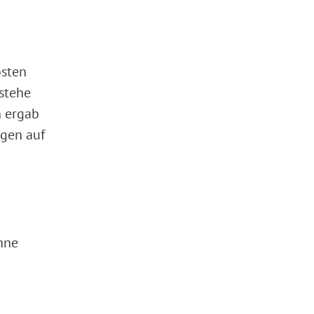
osten
 stehe
n ergab
agen auf
hne