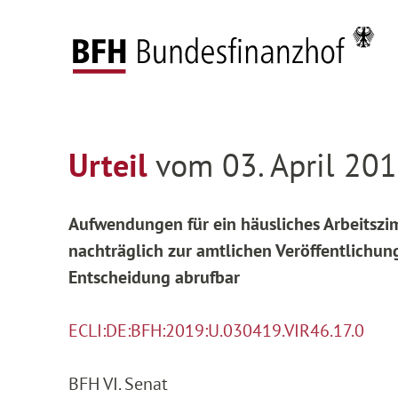
Zum Hauptinhalt springen
Zur Hauptnavigation springen
Zum Footer springen
Startseite
Entscheidungen
Entscheidungen 
Zur Hauptnavigation springen
Zum Footer springen
Urteil
vom 03. April 201
Aufwendungen für ein häusliches Arbeitszi
nachträglich zur amtlichen Veröffentlichun
Entscheidung abrufbar
ECLI:DE:BFH:2019:U.030419.VIR46.17.0
BFH VI. Senat