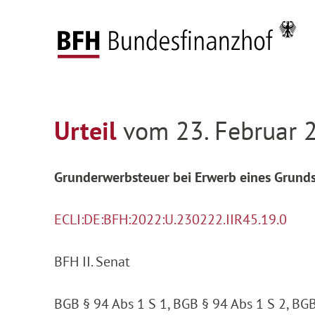
Zum Hauptinhalt springen
Zur Hauptnavigation springen
Zum Footer springen
Startseite
Entscheidungen
Entscheidungen 
Zur Hauptnavigation springen
Zum Footer springen
Urteil
vom 23. Februar 2
Grunderwerbsteuer bei Erwerb eines Grun
ECLI:DE:BFH:2022:U.230222.IIR45.19.0
BFH II. Senat
BGB § 94 Abs 1 S 1, BGB § 94 Abs 1 S 2, BG