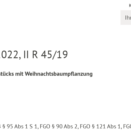
Ihr S
online
Entscheidung Detail
022, II R 45/19
dstücks mit Weihnachtsbaumpflanzung
B § 95 Abs 1 S 1, FGO § 90 Abs 2, FGO § 121 Abs 1, F