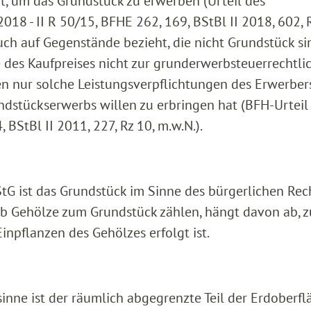
, um das Grundstück zu erwerben (Urteil des
18 - II R 50/15, BFHE 262, 169, BStBl II 2018, 602, R
uch auf Gegenstände bezieht, die nicht Grundstück si
e des Kaufpreises nicht zur grunderwerbsteuerrechtli
 nur solche Leistungsverpflichtungen des Erwerber
undstückserwerbs willen zu erbringen hat (BFH-Urtei
 BStBl II 2011, 227, Rz 10, m.w.N.).
tG ist das Grundstück im Sinne des bürgerlichen Rec
 Ob Gehölze zum Grundstück zählen, hängt davon ab, z
npflanzen des Gehölzes erfolgt ist.
inne ist der räumlich abgegrenzte Teil der Erdoberfl