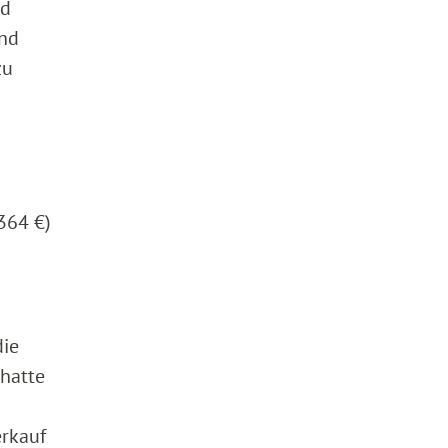
nd
und
zu
364 €)
die
 hatte
erkauf