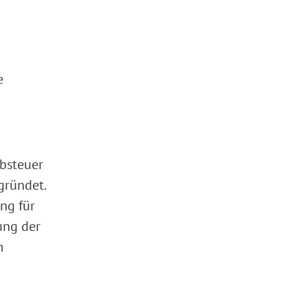
e
rbsteuer
gründet.
ng für
ung der
m