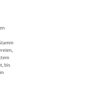
ren
 Stamm
reien,
aktem
, bis
em