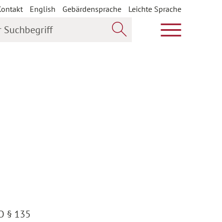
Kontakt
English
Gebärdensprache
Leichte Sprache
uchbegriff
Hauptmenü öf
Jetzt suchen
GO § 135