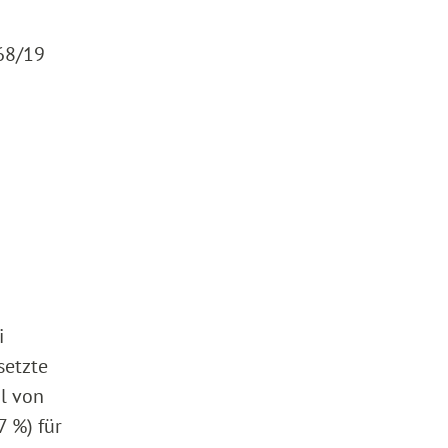
168/19
i
setzte
il von
7 %) für