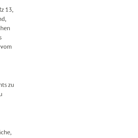
z 13,
nd,
chen
s
l vom
hts zu
u
äche,