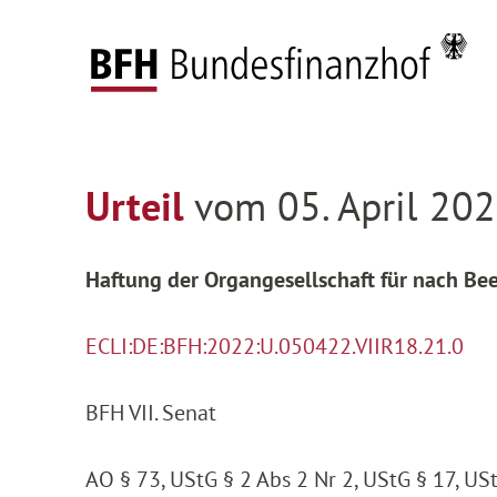
Zum Hauptinhalt springen
Zur Hauptnavigation springen
Zum Footer springen
Startseite
Entscheidungen
Entscheidungen 
Zur Hauptnavigation springen
Zum Footer springen
Urteil
vom 05. April 202
Haftung der Organgesellschaft für nach Be
ECLI:DE:BFH:2022:U.050422.VIIR18.21.0
BFH VII. Senat
AO § 73, UStG § 2 Abs 2 Nr 2, UStG § 17, U