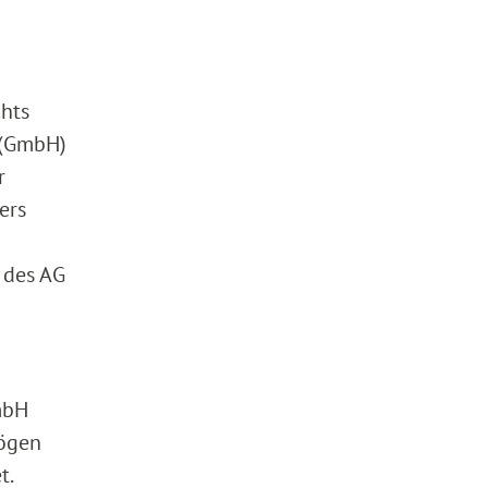
chts
 (GmbH)
r
ers
 des AG
mbH
mögen
t.