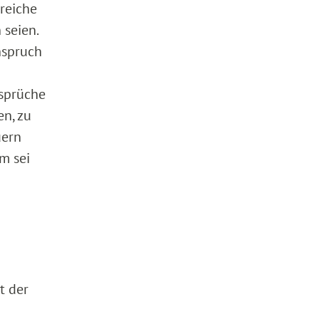
reiche
 seien.
nspruch
nsprüche
en, zu
uern
m sei
t der