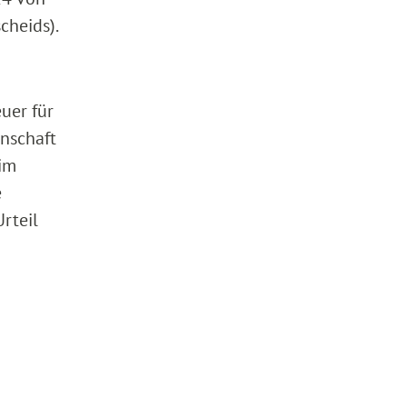
cheids).
uer für
nschaft
 im
e
rteil