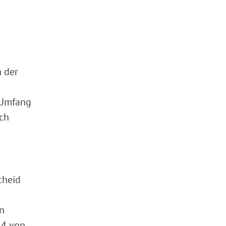
n der
 Umfang
ach
cheid
en
14 von