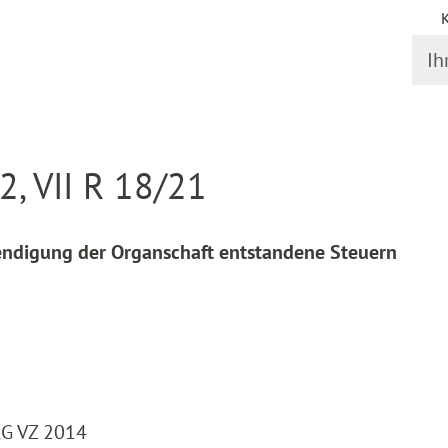
Ihr S
online
Entscheidung Detail
2, VII R 18/21
endigung der Organschaft entstandene Steuern
StG VZ 2014