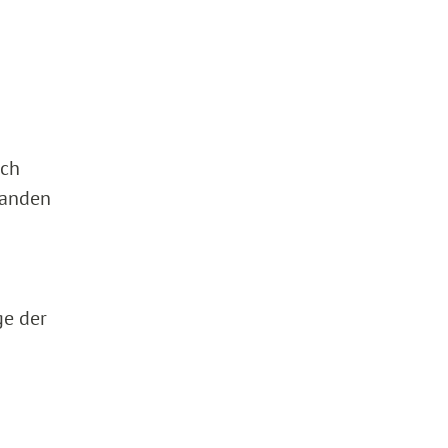
ich
tanden
ge der