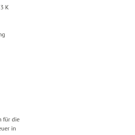
 3 K
ng
 für die
uer in