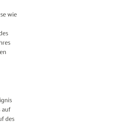
se wie
des
hres
hen
ignis
 auf
uf des