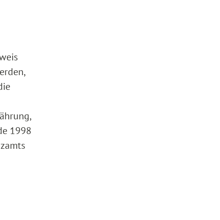
nweis
erden,
die
jährung,
nde 1998
nzamts