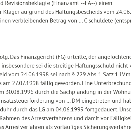
d Revisionsbeklagte (Finanzamt ‑‑FA‑‑) einen
r Kläger aufgrund des Haftungsbescheids vom 24.06
einen verbleibenden Betrag von … € schuldete (ents
lg. Das Finanzgericht (FG) urteilte, der angefochten
nsbesondere sei die streitige Haftungsschuld nicht v
d vom 24.06.1998 sei nach § 229 Abs. 1 Satz 1 i.V.m
ls am 27.07.1998 fällig geworden. Eine Unterbrechun
 am 30.08.1996 durch die Sachpfändung in der Wohn
Umsatzsteuerforderung von … DM eingetreten und hab
duhr durch das LG am 04.06.1999 fortgedauert. Uns
 Rahmen des Arrestverfahrens und damit vor Fälligkei
as Arrestverfahren als vorläufiges Sicherungsverfahre