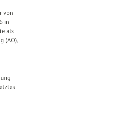
r von
6 in
te als
g (AO),
nung
etztes