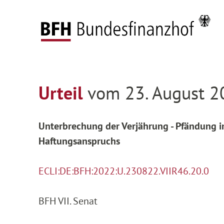
Zum Hauptinhalt springen
Zur Hauptnavigation springen
Zum Footer springen
Startseite
Entscheidungen
Entscheidungen 
Zur Hauptnavigation springen
Zum Footer springen
Urteil
vom 23. August 20
Unterbrechung der Verjährung - Pfändung im
Haftungsanspruchs
ECLI:DE:BFH:2022:U.230822.VIIR46.20.0
BFH VII. Senat