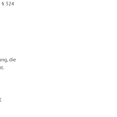
O § 324
ung, die
t.
K