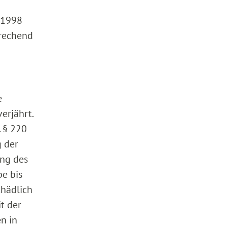
.1998
prechend
e
erjährt.
. § 220
g der
ung des
e bis
chädlich
t der
n in