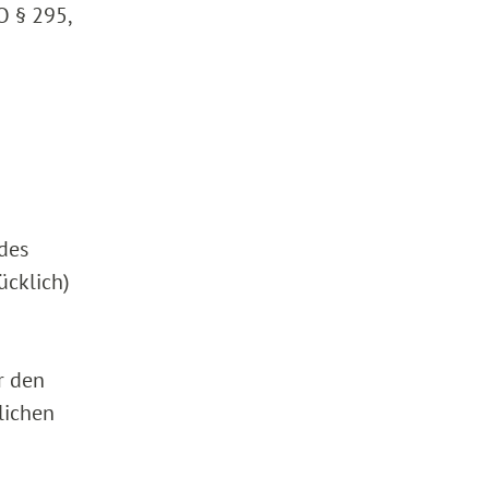
O § 295,
 des
ücklich)
r den
lichen