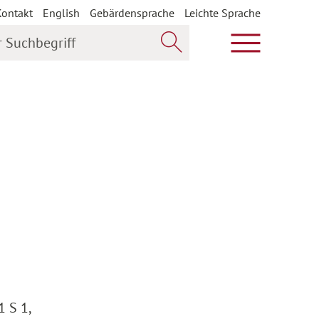
Kontakt
English
Gebärdensprache
Leichte Sprache
uchbegriff
Hauptmenü öf
Jetzt suchen
1 S 1,