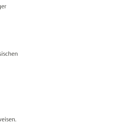
ger
sischen
eisen.