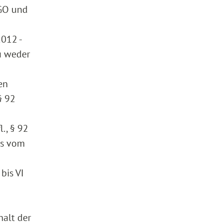
FGO und
012 -
zu weder
en
§ 92
., § 92
ss vom
bis VI
halt der