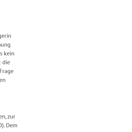
gerin
anung
s kein
t die
 Frage
ten
en, zur
O). Dem