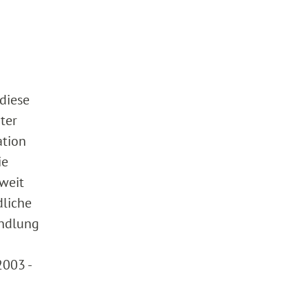
diese
ter
ation
ie
weit
dliche
andlung
2003 -