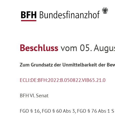
Zum Hauptinhalt springen
Zur Hauptnavigation springen
Zum Footer springen
Startseite
Entscheidungen
Entscheidungen 
Zur Hauptnavigation springen
Zum Footer springen
Beschluss
vom 05. Augus
Zum Grundsatz der Unmittelbarkeit der B
ECLI:DE:BFH:2022:B.050822.VIB65.21.0
BFH VI. Senat
FGO § 16, FGO § 60 Abs 3, FGO § 76 Abs 1 S 