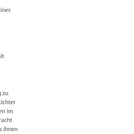
eines
it
g zu
ichter
en im
racht
s ihnen