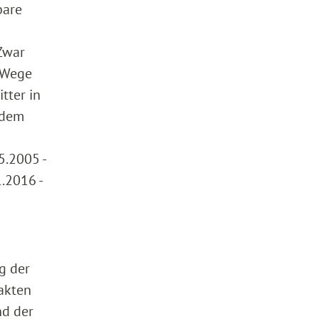
bare
Zwar
 Wege
tter in
 dem
5.2005 -
.2016 -
g der
nakten
nd der