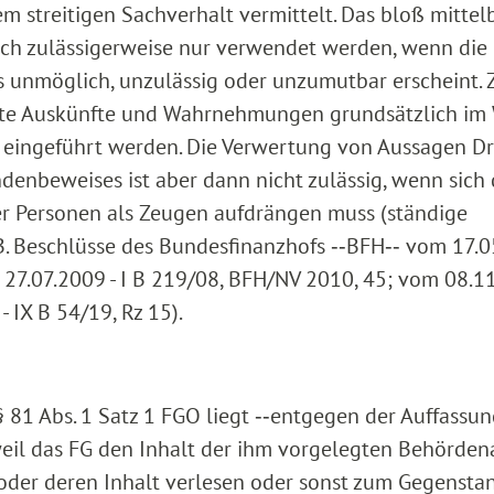
m streitigen Sachverhalt vermittelt. Das bloß mittel
ich zulässigerweise nur verwendet werden, wenn die
 unmöglich, unzulässig oder unzumutbar erscheint. 
erte Auskünfte und Wahrnehmungen grundsätzlich im
eingeführt werden. Die Verwertung von Aussagen Dri
enbeweises ist aber dann nicht zulässig, wenn sich
er Personen als Zeugen aufdrängen muss (ständige
B. Beschlüsse des Bundesfinanzhofs ‑‑BFH‑‑ vom 17.0
27.07.2009 - I B 219/08, BFH/NV 2010, 45; vom 08.11
 IX B 54/19, Rz 15).
§ 81 Abs. 1 Satz 1 FGO liegt ‑‑entgegen der Auffassun
 weil das FG den Inhalt der ihm vorgelegten Behörde
 oder deren Inhalt verlesen oder sonst zum Gegensta