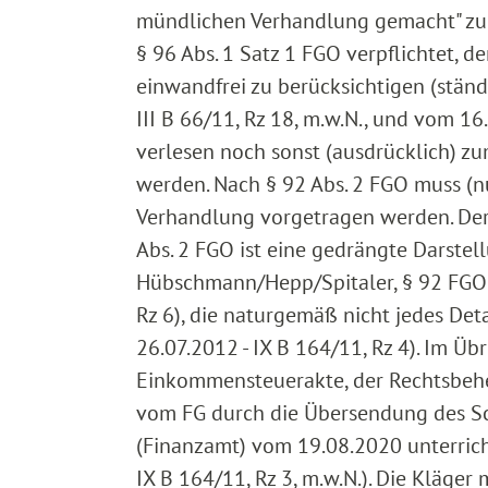
mündlichen Verhandlung gemacht" zu h
§ 96 Abs. 1 Satz 1 FGO verpflichtet, 
einwandfrei zu berücksichtigen (stän
III B 66/11, Rz 18, m.w.N., und vom 16
verlesen noch sonst (ausdrücklich) 
werden. Nach § 92 Abs. 2 FGO muss (n
Verhandlung vorgetragen werden. Der
Abs. 2 FGO ist eine gedrängte Darstel
Hübschmann/Hepp/Spitaler, § 92 FGO Rz
Rz 6), die naturgemäß nicht jedes Deta
26.07.2012 - IX B 164/11, Rz 4). Im Üb
Einkommensteuerakte, der Rechtsbehelf
vom FG durch die Übersendung des Sc
(Finanzamt) vom 19.08.2020 unterrich
IX B 164/11, Rz 3, m.w.N.). Die Kläge