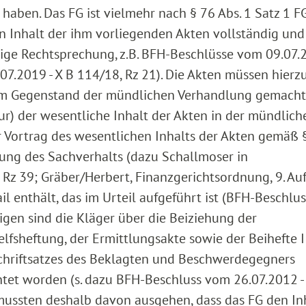
aben. Das FG ist vielmehr nach § 76 Abs. 1 Satz 1 
den Inhalt der ihm vorliegenden Akten vollständig und
dige Rechtsprechung, z.B. BFH-Beschlüsse vom 09.07.2
.07.2019 - X B 114/18, Rz 21). Die Akten müssen hier
zum Gegenstand der mündlichen Verhandlung gemacht
ur) der wesentliche Inhalt der Akten in der mündlich
 Vortrag des wesentlichen Inhalts der Akten gemäß 
lung des Sachverhalts (dazu Schallmoser in
 39; Gräber/Herbert, Finanzgerichtsordnung, 9. Aufl
il enthält, das im Urteil aufgeführt ist (BFH-Beschlu
rigen sind die Kläger über die Beiziehung der
sheftung, der Ermittlungsakte sowie der Beihefte I 
hriftsatzes des Beklagten und Beschwerdegegners
tet worden (s. dazu BFH-Beschluss vom 26.07.2012 -
r mussten deshalb davon ausgehen, dass das FG den In