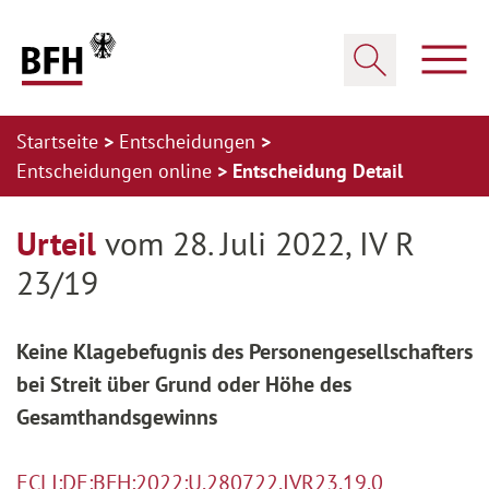
Zum Hauptinhalt springen
Zur Hauptnavigation springen
Zum Footer springen
Haup
Suche öffnen
Startseite
Entscheidungen
Entscheidungen online
Entscheidung Detail
Zur Hauptnavigation springen
Zum Footer springen
Urteil
vom 28. Juli 2022, IV R
23/19
Keine Klagebefugnis des Personengesellschafters
bei Streit über Grund oder Höhe des
Gesamthandsgewinns
ECLI:DE:BFH:2022:U.280722.IVR23.19.0