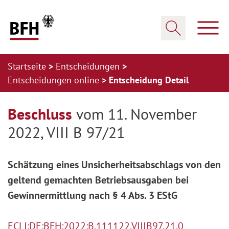
Zum Hauptinhalt springen
Zur Hauptnavigation springen
Zum Footer springen
Haup
Suche öffnen
Startseite
Entscheidungen
Entscheidungen online
Entscheidung Detail
Zur Hauptnavigation springen
Zum Footer springen
Beschluss
vom 11. November
2022, VIII B 97/21
Schätzung eines Unsicherheitsabschlags von den
geltend gemachten Betriebsausgaben bei
Gewinnermittlung nach § 4 Abs. 3 EStG
ECLI:DE:BFH:2022:B.111122.VIIIB97.21.0