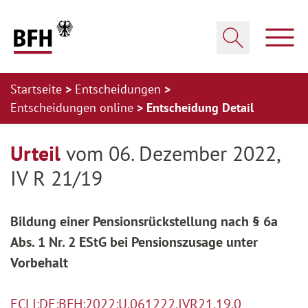
Zum Hauptinhalt springen
Zur Hauptnavigation springen
Zum Footer springen
Haup
Suche öffnen
Startseite
Entscheidungen
Entscheidungen online
Entscheidung Detail
Zur Hauptnavigation springen
Zum Footer springen
Urteil
vom 06. Dezember 2022,
IV R 21/19
Bildung einer Pensionsrückstellung nach § 6a
Abs. 1 Nr. 2 EStG bei Pensionszusage unter
Vorbehalt
ECLI:DE:BFH:2022:U.061222.IVR21.19.0