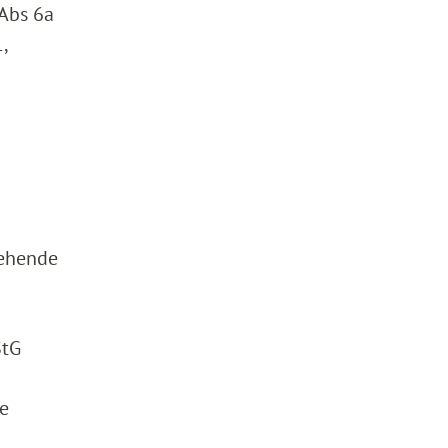
 Abs 6a
,
iehende
StG
ie