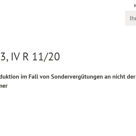
Ihr S
online
Entscheidung Detail
3, IV R 11/20
eduktion im Fall von Sondervergütungen an nicht der
mer