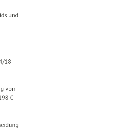
ids und
54/18
ng vom
198 €
heidung