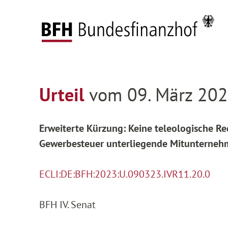
Zum Hauptinhalt springen
Zur Hauptnavigation springen
Zum Footer springen
Startseite
Entscheidungen
Entscheidungen 
Zur Hauptnavigation springen
Zum Footer springen
Urteil
vom 09. März 202
Erweiterte Kürzung: Keine teleologische R
Gewerbesteuer unterliegende Mitunterneh
ECLI:DE:BFH:2023:U.090323.IVR11.20.0
BFH IV. Senat