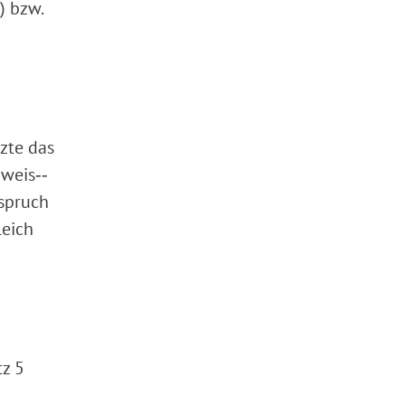
) bzw.
zte das
weis‑‑
nspruch
leich
tz 5