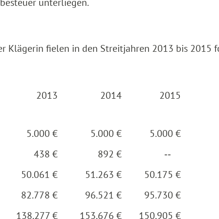
rbesteuer unterliegen.
 Klägerin fielen in den Streitjahren 2013 bis 2015 
2013
2014
2015
5.000 €
5.000 €
5.000 €
438 €
892 €
‑‑
50.061 €
51.263 €
50.175 €
82.778 €
96.521 €
95.730 €
138.277 €
153.676 €
150.905 €