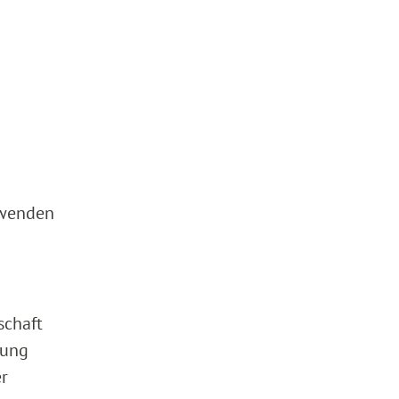
zuwenden
schaft
tung
r