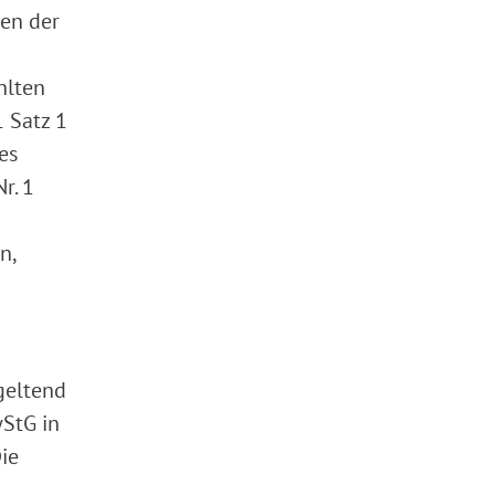
gen der
hlten
1 Satz 1
es
r. 1
n,
 geltend
wStG in
ie