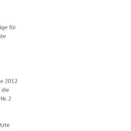
äge für
ste
me 2012
 die
Nr. 2
tzte