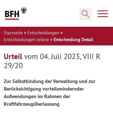
Zum Hauptinhalt springen
Zur Hauptnavigation springen
Zum Footer springen
Haup
Suche öffnen
Startseite
Entscheidungen
Entscheidungen online
Entscheidung Detail
Zur Hauptnavigation springen
Zum Footer springen
Urteil
vom 04. Juli 2023, VIII R
29/20
Zur Selbstbindung der Verwaltung und zur
Berücksichtigung vorteilsmindernder
Aufwendungen im Rahmen der
Kraftfahrzeugüberlassung