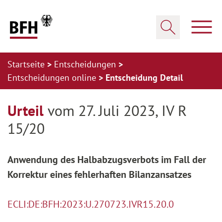
Zum Hauptinhalt springen
Zur Hauptnavigation springen
Zum Footer springen
Haup
Suche öffnen
Startseite
Entscheidungen
Entscheidungen online
Entscheidung Detail
Zur Hauptnavigation springen
Zum Footer springen
Urteil
vom 27. Juli 2023, IV R
15/20
Anwendung des Halbabzugsverbots im Fall der
Korrektur eines fehlerhaften Bilanzansatzes
ECLI:DE:BFH:2023:U.270723.IVR15.20.0