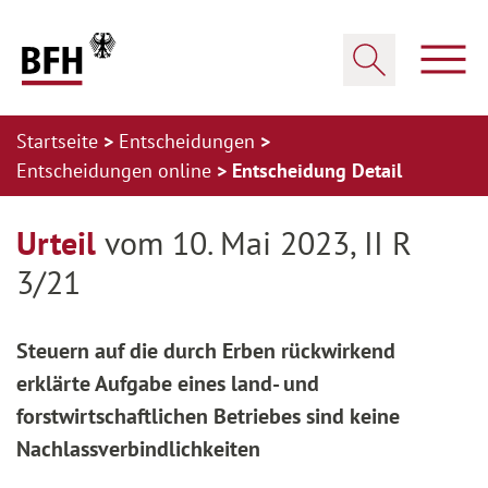
Zum Hauptinhalt springen
Zur Hauptnavigation springen
Zum Footer springen
Haup
Suche öffnen
Startseite
Entscheidungen
Entscheidungen online
Entscheidung Detail
Zur Hauptnavigation springen
Zum Footer springen
Urteil
vom 10. Mai 2023, II R
3/21
Steuern auf die durch Erben rückwirkend
erklärte Aufgabe eines land- und
forstwirtschaftlichen Betriebes sind keine
Nachlassverbindlichkeiten