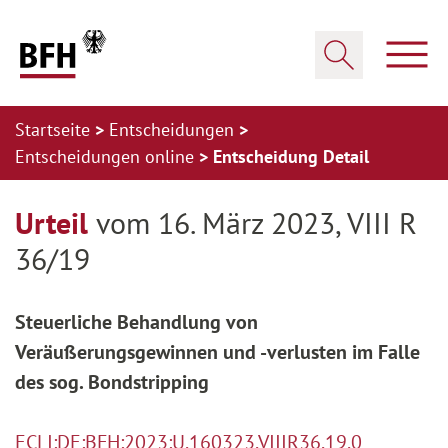
Zum Hauptinhalt springen
Zur Hauptnavigation springen
Zum Footer springen
Haup
Suche öffnen
Startseite
Entscheidungen
Entscheidungen online
Entscheidung Detail
Zur Hauptnavigation springen
Zum Footer springen
Urteil
vom 16. März 2023, VIII R
36/19
Steuerliche Behandlung von
Veräußerungsgewinnen und -verlusten im Falle
des sog. Bondstripping
ECLI:DE:BFH:2023:U.160323.VIIIR36.19.0