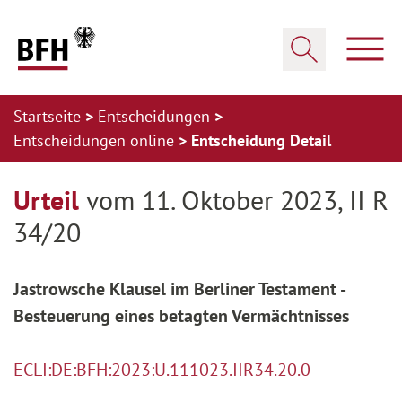
Zum Hauptinhalt springen
Zur Hauptnavigation springen
Zum Footer springen
Haup
Suche öffnen
Startseite
Entscheidungen
Entscheidungen online
Entscheidung Detail
Zur Hauptnavigation springen
Zum Footer springen
Urteil
vom 11. Oktober 2023, II R
34/20
Jastrowsche Klausel im Berliner Testament -
Besteuerung eines betagten Vermächtnisses
ECLI:DE:BFH:2023:U.111023.IIR34.20.0