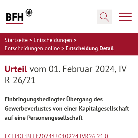
Zum Hauptinhalt springen
Zur Hauptnavigation springen
Zum Footer springen
Haup
Suche öffnen
Startseite
Entscheidungen
Entscheidungen online
Entscheidung Detail
Zur Hauptnavigation springen
Zum Footer springen
Urteil
vom 01. Februar 2024, IV
R 26/21
Einbringungsbedingter Übergang des
Gewerbeverlustes von einer Kapitalgesellschaft
auf eine Personengesellschaft
ECLI:DE:BFH:2024:U.010224.IVR26.21.0