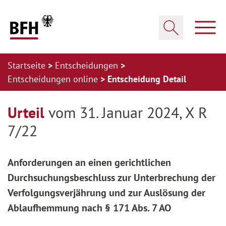
Zum Hauptinhalt springen
Zur Hauptnavigation springen
Zum Footer springen
Haup
Suche öffnen
Startseite
Entscheidungen
Entscheidungen online
Entscheidung Detail
Zur Hauptnavigation springen
Zum Footer springen
Urteil
vom 31. Januar 2024, X R
7/22
Anforderungen an einen gerichtlichen
Durchsuchungsbeschluss zur Unterbrechung der
Verfolgungsverjährung und zur Auslösung der
Ablaufhemmung nach § 171 Abs. 7 AO