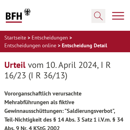
Zum Hauptinhalt springen
Zur Hauptnavigation springen
Zum Footer springen
Haup
Suche öffnen
Startseite
Entscheidungen
Entscheidungen online
Entscheidung Detail
Zur Hauptnavigation springen
Zum Footer springen
Urteil
vom 10. April 2024, I R
16/23 (I R 36/13)
Vororganschaftlich verursachte
Mehrabführungen als fiktive
Gewinnausschüttungen: "Saldierungsverbot",
Teil-Nichtigkeit des § 14 Abs. 3 Satz 1 i.V.m. § 34
Abs. 9 Nr. 4 KStG 2002