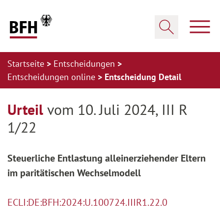
Zum Hauptinhalt springen
Zur Hauptnavigation springen
Zum Footer springen
Haup
Suche öffnen
Startseite
Entscheidungen
Entscheidungen online
Entscheidung Detail
Zur Hauptnavigation springen
Zum Footer springen
Urteil
vom 10. Juli 2024, III R
1/22
Steuerliche Entlastung alleinerziehender Eltern
im paritätischen Wechselmodell
ECLI:DE:BFH:2024:U.100724.IIIR1.22.0