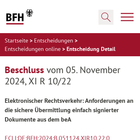
Zum Hauptinhalt springen
Zur Hauptnavigation springen
Zum Footer springen
Haup
Suche öffnen
Startseite
Entscheidungen
Entscheidungen online
Entscheidung Detail
Zur Hauptnavigation springen
Zum Footer springen
Beschluss
vom 05. November
2024, XI R 10/22
Elektronischer Rechtsverkehr: Anforderungen an
die sichere Übermittlung einfach signierter
Dokumente aus dem beA
ECLI:DE:BFH:2024:B.051124.XIR10.22.0