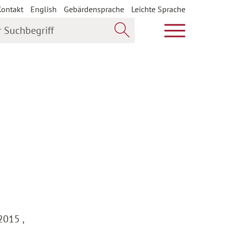
Kontakt
English
Gebärdensprache
Leichte Sprache
uchbegriff
Hauptmenü öf
Jetzt suchen
2015 ,