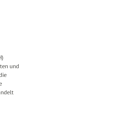
H)
tten und
die
e
andelt