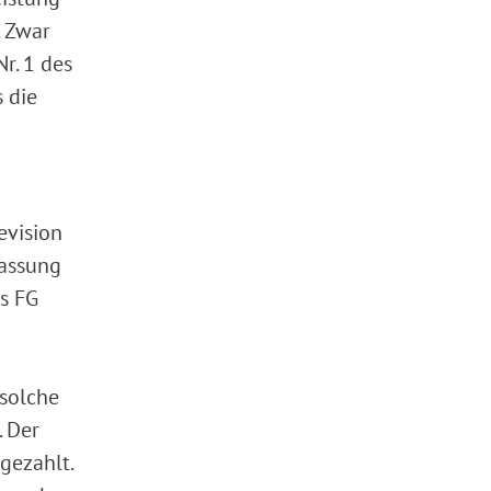
. Zwar
r. 1 des
 die
evision
fassung
as FG
 solche
. Der
gezahlt.