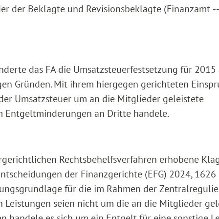
er der Beklagte und Revisionsbeklagte (Finanzamt ‑‑
nderte das FA die Umsatzsteuerfestsetzung für 2015
igen Gründen. Mit ihrem hiergegen gerichteten Einsp
der Umsatzsteuer um an die Mitglieder geleistete
m Entgeltminderungen an Dritte handele.
rgerichtlichen Rechtsbehelfsverfahren erhobene Kla
 Entscheidungen der Finanzgerichte (EFG) 2024, 1626
ssungsgrundlage für die im Rahmen der Zentralreguli
Leistungen seien nicht um die an die Mitglieder gel
 handele es sich um ein Entgelt für eine sonstige L