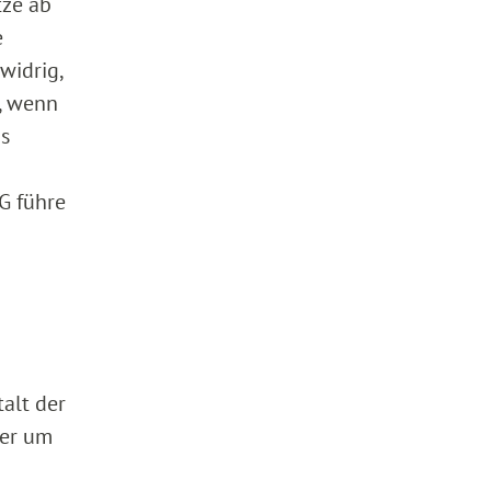
tze ab
e
widrig,
, wenn
Es
G führe
alt der
uer um