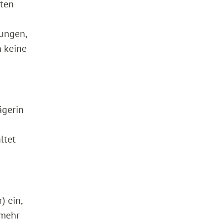
nten
tungen,
n keine
ägerin
ltet
) ein,
 mehr