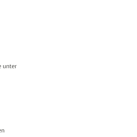
e unter
en