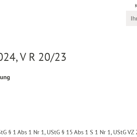
Ihr S
online
Entscheidung Detail
024, V R 20/23
rung
tG § 1 Abs 1 Nr 1, UStG § 15 Abs 1 S 1 Nr 1, UStG VZ 