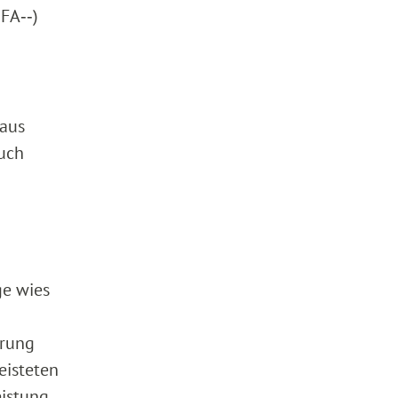
FA‑‑)
 aus
ruch
ge wies
erung
eisteten
eistung