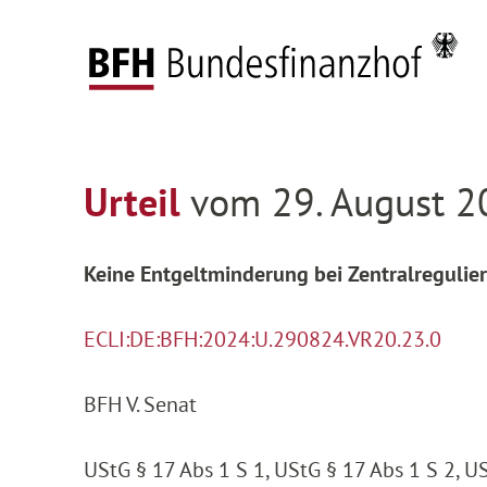
Zum Hauptinhalt springen
Zur Hauptnavigation springen
Zum Footer springen
Startseite
Entscheidungen
Entscheidungen 
Zur Hauptnavigation springen
Zum Footer springen
Urteil
vom 29. August 2
Keine Entgeltminderung bei Zentralregulie
ECLI:DE:BFH:2024:U.290824.VR20.23.0
BFH V. Senat
UStG § 17 Abs 1 S 1, UStG § 17 Abs 1 S 2, US