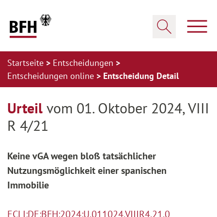
Zum Hauptinhalt springen
Zur Hauptnavigation springen
Zum Footer springen
Haup
Suche öffnen
Startseite
Entscheidungen
Entscheidungen online
Entscheidung Detail
Zur Hauptnavigation springen
Zum Footer springen
Urteil
vom 01. Oktober 2024, VIII
R 4/21
Keine vGA wegen bloß tatsächlicher
Nutzungsmöglichkeit einer spanischen
Immobilie
ECLI:DE:BFH:2024:U.011024.VIIIR4.21.0