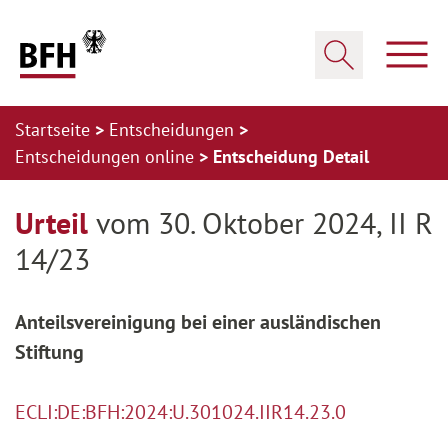
Zum Hauptinhalt springen
Zur Hauptnavigation springen
Zum Footer springen
Haup
Suche öffnen
Startseite
Entscheidungen
Entscheidungen online
Entscheidung Detail
Zur Hauptnavigation springen
Zum Footer springen
Urteil
vom 30. Oktober 2024, II R
14/23
Anteilsvereinigung bei einer ausländischen
Stiftung
ECLI:DE:BFH:2024:U.301024.IIR14.23.0