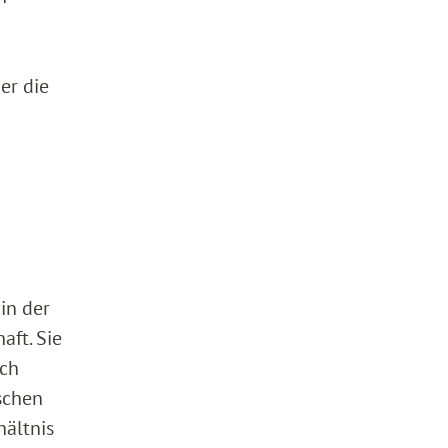
er die
 in der
aft. Sie
ich
schen
hältnis