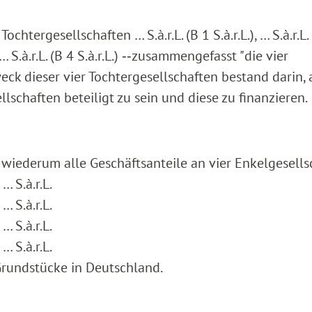
ochtergesellschaften … S.à.r.L. (B 1 S.à.r.L.), … S.à.r.L.
nd … S.à.r.L. (B 4 S.à.r.L.) ‑‑zusammengefasst "die vier
eck dieser vier Tochtergesellschaften bestand darin, 
schaften beteiligt zu sein und diese zu finanzieren.
n wiederum alle Geschäftsanteile an vier Enkelgesells
… S.à.r.L.
… S.à.r.L.
… S.à.r.L.
… S.à.r.L.
Grundstücke in Deutschland.