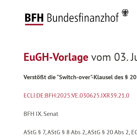
Zum Hauptinhalt springen
Zur Hauptnavigation springen
Zum Footer springen
Startseite
Entscheidungen
Entscheidungen 
Zur Hauptnavigation springen
Zum Footer springen
EuGH-Vorlage
vom 03. J
Verstößt die "Switch-over"-Klausel des § 20
ECLI:DE:BFH:2025:VE.030625.IXR39.21.0
BFH IX. Senat
AStG § 7, AStG § 8 Abs 2, AStG § 20 Abs 2, E