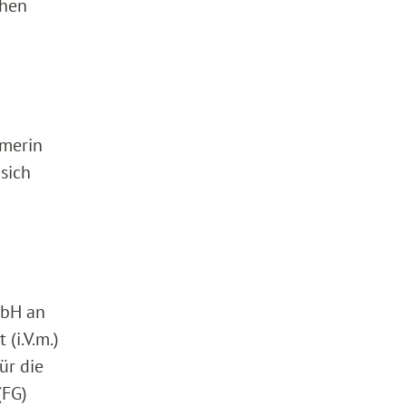
ehen
hmerin
 sich
mbH an
(i.V.m.)
ür die
(FG)