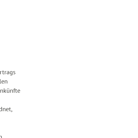
rtrags
len
inkünfte
dnet,
h