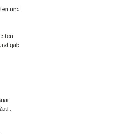
ften und
eiten
 und gab
g
nuar
.r.L.