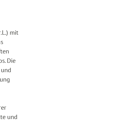
.L.) mit
as
ften
s. Die
n und
zung
rer
lte und