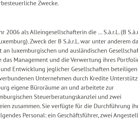
rbesteuerliche Zwecke.
006 als Alleingesellschafterin die … S.à.r.L. (B S.à.r
xemburg). Zweck der B S.à.r.L. war unter anderem d
rt an luxemburgischen und ausländischen Gesellscha
ie das Management und die Verwertung ihres Portfolio
g und Entwicklung jeglicher Gesellschaften beteilige
n verbundenen Unternehmen durch Kredite Unterstüt
mburg eigene Büroräume an und arbeitete zur
mburgischen Steuerberatungskanzlei und zwei
ien zusammen. Sie verfügte für die Durchführung ih
olgendes Personal: ein Geschäftsführer, zwei Angestel