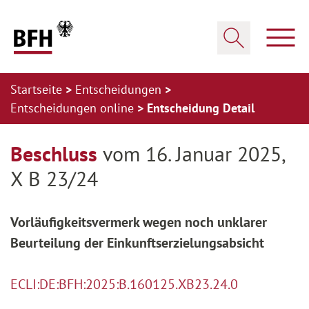
Zum Hauptinhalt springen
Zur Hauptnavigation springen
Zum Footer springen
Haup
Suche öffnen
Startseite
Entscheidungen
Entscheidungen online
Entscheidung Detail
Zur Hauptnavigation springen
Zum Footer springen
Beschluss
vom 16. Januar 2025,
X B 23/24
Vorläufigkeitsvermerk wegen noch unklarer
Beurteilung der Einkunftserzielungsabsicht
ECLI:DE:BFH:2025:B.160125.XB23.24.0