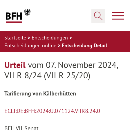
Zum Hauptinhalt springen
Zur Hauptnavigation springen
Zum Footer springen
Haup
Suche öffnen
Startseite
Entscheidungen
Entscheidungen online
Entscheidung Detail
Zur Hauptnavigation springen
Zum Footer springen
Urteil
vom 07. November 2024,
VII R 8/24 (VII R 25/20)
Tarifierung von Kälberhütten
ECLI:DE:BFH:2024:U.071124.VIIR8.24.0
BFH VII. Senat