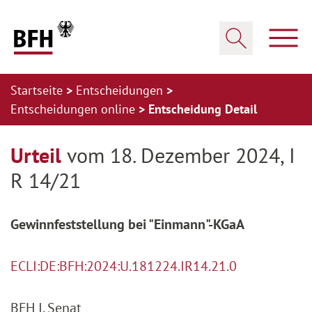
Zum Hauptinhalt springen
Zur Hauptnavigation springen
Zum Footer springen
Haup
Suche öffnen
Startseite
Entscheidungen
Entscheidungen online
Entscheidung Detail
Zur Hauptnavigation springen
Zum Footer springen
Urteil
vom 18. Dezember 2024, I
R 14/21
Gewinnfeststellung bei "Einmann"-KGaA
ECLI:DE:BFH:2024:U.181224.IR14.21.0
BFH I. Senat