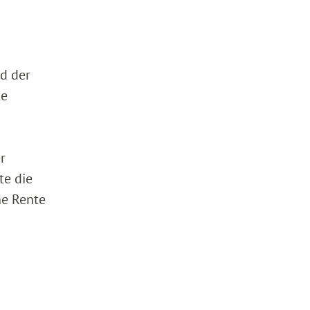
d der
te
r
te die
he Rente