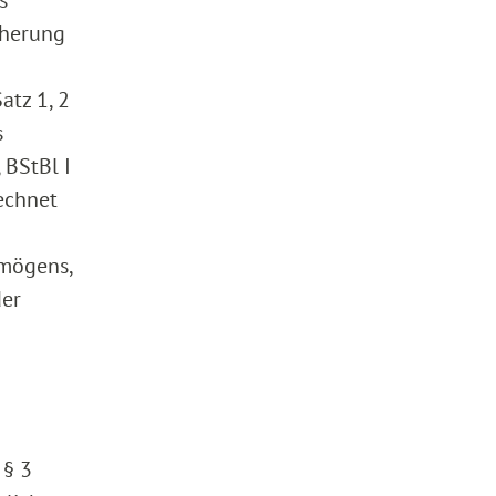
s
cherung
atz 1, 2
s
 BStBl I
echnet
rmögens,
der
 § 3