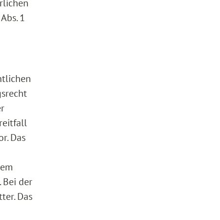
rlichen
Abs. 1
ntlichen
gsrecht
er
eitfall
or. Das
sem
 Bei der
ter. Das