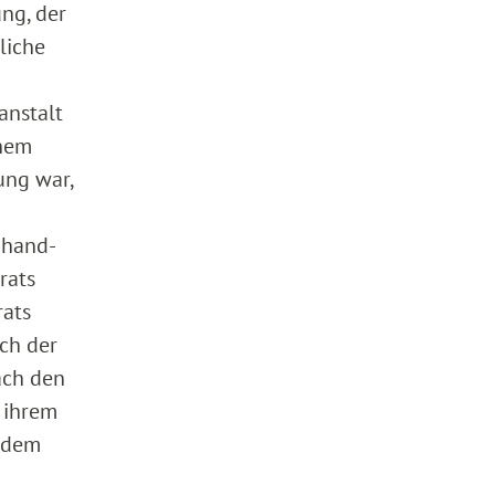
ng, der
liche
anstalt
chem
ung war,
uhand-
rats
rats
sch der
ach den
h ihrem
h dem