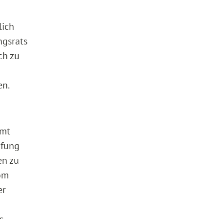
lich
ngsrats
ch zu
en.
amt
üfung
en zu
vom
er