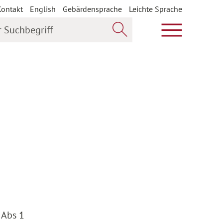
Kontakt
English
Gebärdensprache
Leichte Sprache
uchbegriff
Hauptmenü öf
Jetzt suchen
 Abs 1