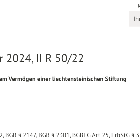
Ihr S
online
Entscheidung Detail
 2024, II R 50/22
em Vermögen einer liechtensteinischen Stiftung
2, BGB § 2147, BGB § 2301, BGBEG Art 25, ErbStG § 3