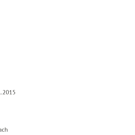
 …2015
ach