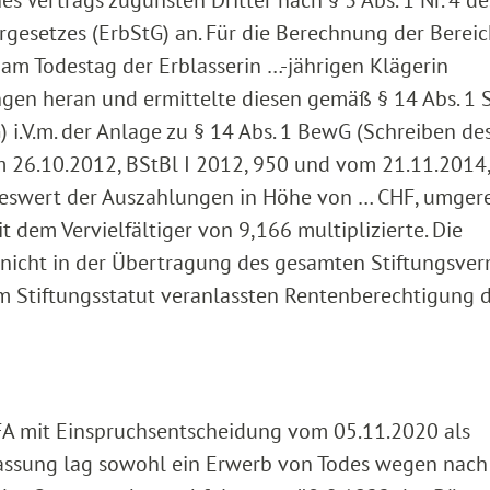
s Vertrags zugunsten Dritter nach § 3 Abs. 1 Nr. 4 de
gesetzes (ErbStG) an. Für die Berechnung der Berei
 am Todestag der Erblasserin …-jährigen Klägerin
gen heran und ermittelte diesen gemäß § 14 Abs. 1 S
i.V.m. der Anlage zu § 14 Abs. 1 BewG (Schreiben de
 26.10.2012, BStBl I 2012, 950 und vom 21.11.2014,
hreswert der Auszahlungen in Höhe von … CHF, umger
t dem Vervielfältiger von 9,166 multiplizierte. Die
 nicht in der Übertragung des gesamten Stiftungsve
im Stiftungsstatut veranlassten Rentenberechtigung 
FA mit Einspruchsentscheidung vom 05.11.2020 als
fassung lag sowohl ein Erwerb von Todes wegen nach