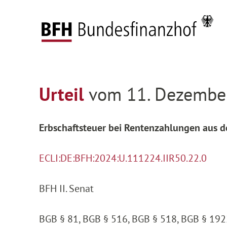
Zum Hauptinhalt springen
Zur Hauptnavigation springen
Zum Footer springen
Startseite
Entscheidungen
Entscheidungen 
Zur Hauptnavigation springen
Zum Footer springen
Urteil
vom 11. Dezember
Erbschaftsteuer bei Rentenzahlungen aus d
ECLI:DE:BFH:2024:U.111224.IIR50.22.0
BFH II. Senat
BGB § 81, BGB § 516, BGB § 518, BGB § 192