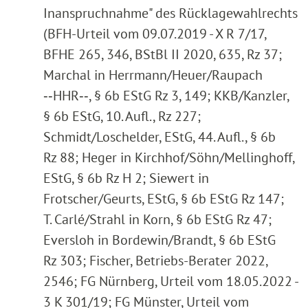
Inanspruchnahme" des Rücklagewahlrechts
(BFH-Urteil vom 09.07.2019 - X R 7/17,
BFHE 265, 346, BStBl II 2020, 635, Rz 37;
Marchal in Herrmann/Heuer/Raupach
‑‑HHR‑‑, § 6b EStG Rz 3, 149; KKB/Kanzler,
§ 6b EStG, 10. Aufl., Rz 227;
Schmidt/Loschelder, EStG, 44. Aufl., § 6b
Rz 88; Heger in Kirchhof/Söhn/Mellinghoff,
EStG, § 6b Rz H 2; Siewert in
Frotscher/Geurts, EStG, § 6b EStG Rz 147;
T. Carlé/Strahl in Korn, § 6b EStG Rz 47;
Eversloh in Bordewin/Brandt, § 6b EStG
Rz 303; Fischer, Betriebs-Berater 2022,
2546; FG Nürnberg, Urteil vom 18.05.2022 -
3 K 301/19; FG Münster, Urteil vom