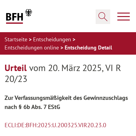
Zum Hauptinhalt springen
Zur Hauptnavigation springen
Zum Footer springen
Haup
Suche öffnen
Startseite
Entscheidungen
Entscheidungen online
Entscheidung Detail
Zur Hauptnavigation springen
Zum Footer springen
Urteil
vom 20. März 2025, VI R
20/23
Zur Verfassungsmäßigkeit des Gewinnzuschlags
nach § 6b Abs. 7 EStG
ECLI:DE:BFH:2025:U.200325.VIR20.23.0