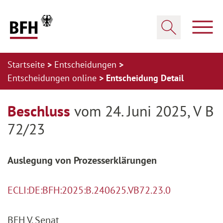
Zum Hauptinhalt springen
Zur Hauptnavigation springen
Zum Footer springen
Haup
Suche öffnen
Startseite
Entscheidungen
Entscheidungen online
Entscheidung Detail
Zur Hauptnavigation springen
Zum Footer springen
Beschluss
vom 24. Juni 2025, V B
72/23
Auslegung von Prozesserklärungen
ECLI:DE:BFH:2025:B.240625.VB72.23.0
BFH V. Senat