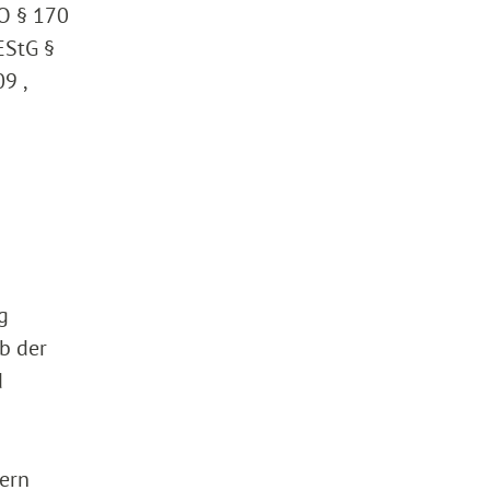
AO § 170
EStG §
9 ,
g
b der
d
dern