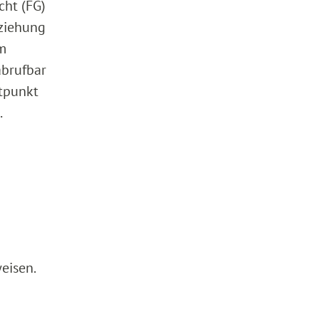
cht (FG)
rziehung
em
abrufbar
tpunkt
.
eisen.