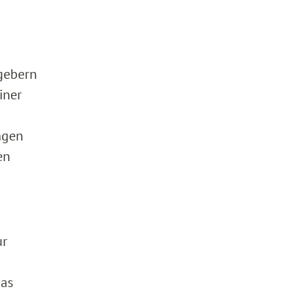
gebern
iner
ngen
en
ur
das