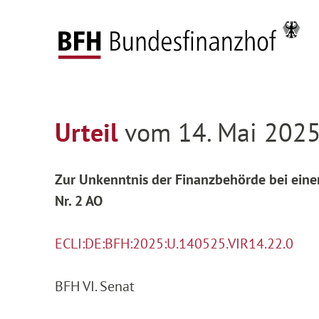
Zum Hauptinhalt springen
Zur Hauptnavigation springen
Zum Footer springen
Startseite
Entscheidungen
Entscheidungen 
Zur Hauptnavigation springen
Zum Footer springen
Urteil
vom 14. Mai 2025
Zur Unkenntnis der Finanzbehörde bei eine
Nr. 2 AO
ECLI:DE:BFH:2025:U.140525.VIR14.22.0
BFH VI. Senat