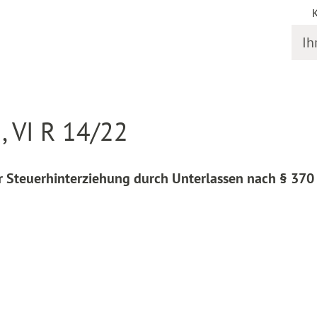
Ihr S
online
Entscheidung Detail
, VI R 14/22
r Steuerhinterziehung durch Unterlassen nach § 370 