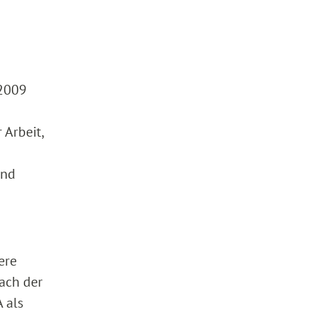
(2009
 Arbeit,
und
ere
nach der
A als