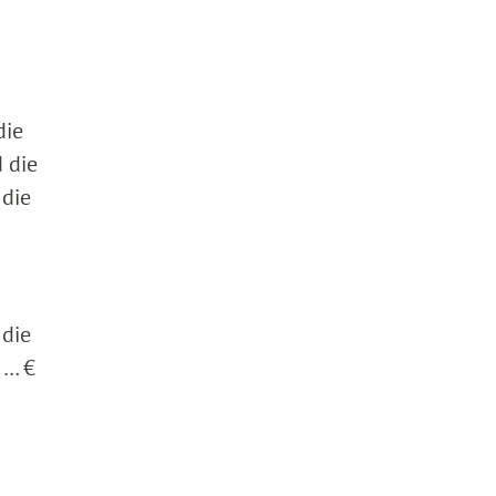
die
 die
 die
 die
 … €