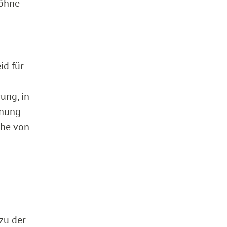
Söhne
id für
ung, in
hnung
öhe von
zu der