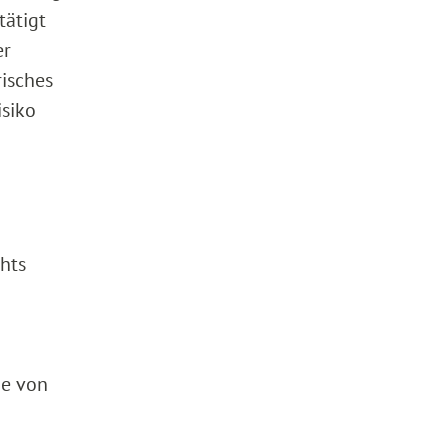
tätigt
er
isches
isiko
chts
he von