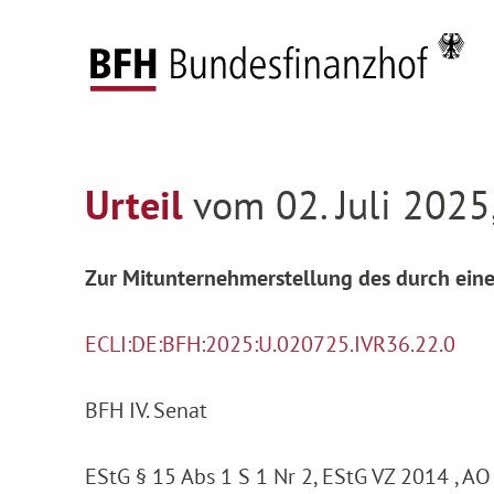
Zum Hauptinhalt springen
Zur Hauptnavigation springen
Zum Footer springen
Startseite
Entscheidungen
Entscheidungen 
Zur Hauptnavigation springen
Zum Footer springen
Urteil
vom 02. Juli 2025
Zur Mitunternehmerstellung des durch ein
ECLI:DE:BFH:2025:U.020725.IVR36.22.0
BFH IV. Senat
EStG § 15 Abs 1 S 1 Nr 2, EStG VZ 2014 , AO