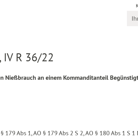
Ihr S
online
Entscheidung Detail
, IV R 36/22
en Nießbrauch an einem Kommanditanteil Begünstig
 § 179 Abs 1, AO § 179 Abs 2 S 2, AO § 180 Abs 1 S 1 