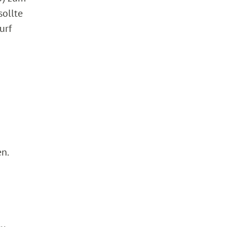
sollte
urf
n.