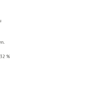
u
en.
 32 %