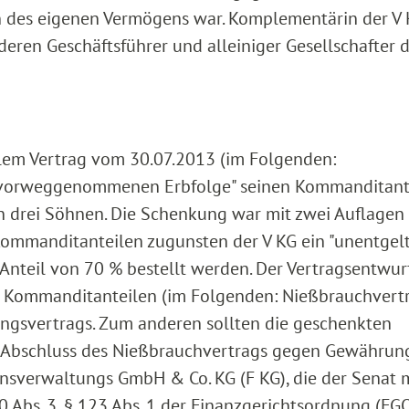
 des eigenen Vermögens war. Komplementärin der V
deren Geschäftsführer und alleiniger Gesellschafter 
ellem Vertrag vom 30.07.2013 (im Folgenden:
 vorweggenommenen Erbfolge" seinen Kommanditant
nen drei Söhnen. Die Schenkung war mit zwei Auflagen
ommanditanteilen zugunsten der V KG ein "unentgelt
Anteil von 70 % bestellt werden. Der Vertragsentwur
 Kommanditanteilen (im Folgenden: Nießbrauchvert
ngsvertrags. Zum anderen sollten die geschenkten
 Abschluss des Nießbrauchvertrags gegen Gewährun
ensverwaltungs GmbH & Co. KG (F KG), die der Senat 
Abs. 3, § 123 Abs. 1 der Finanzgerichtsordnung (FG