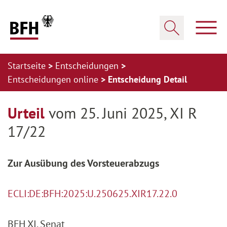
Zum Hauptinhalt springen
Zur Hauptnavigation springen
Zum Footer springen
Haup
Suche öffnen
Startseite
Entscheidungen
Entscheidungen online
Entscheidung Detail
Zur Hauptnavigation springen
Zum Footer springen
Urteil
vom 25. Juni 2025, XI R
17/22
Zur Ausübung des Vorsteuerabzugs
ECLI:DE:BFH:2025:U.250625.XIR17.22.0
BFH XI. Senat