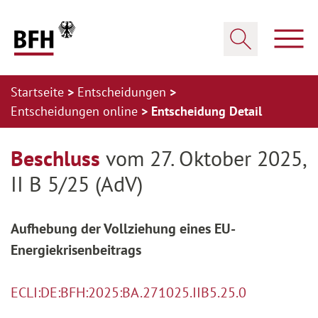
Zum Hauptinhalt springen
Zur Hauptnavigation springen
Zum Footer springen
Haup
Suche öffnen
Startseite
Entscheidungen
Entscheidungen online
Entscheidung Detail
Zur Hauptnavigation springen
Zum Footer springen
Beschluss
vom 27. Oktober 2025,
II B 5/25 (AdV)
Aufhebung der Vollziehung eines EU-
Energiekrisenbeitrags
ECLI:DE:BFH:2025:BA.271025.IIB5.25.0