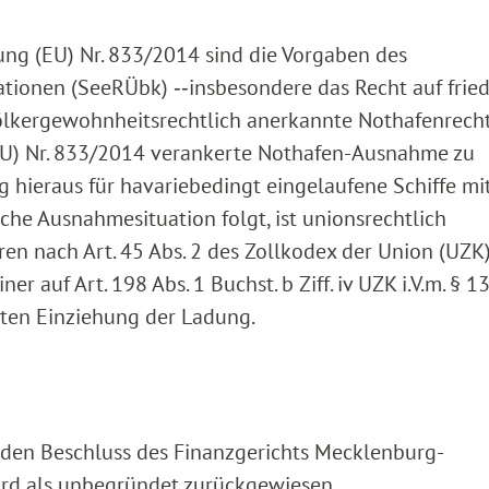
nung (EU) Nr. 833/2014 sind die Vorgaben des
ionen (SeeRÜbk) ‑‑insbesondere das Recht auf fried
völkergewohnheitsrechtlich anerkannte Nothafenrecht
 (EU) Nr. 833/2014 verankerte Nothafen-Ausnahme zu
 hieraus für havariebedingt eingelaufene Schiffe mi
che Ausnahmesituation folgt, ist unionsrechtlich
en nach Art. 45 Abs. 2 des Zollkodex der Union (UZK
r auf Art. 198 Abs. 1 Buchst. b Ziff. iv UZK i.V.m. § 13
zten Einziehung der Ladung.
den Beschluss des Finanzgerichts Mecklenburg-
rd als unbegründet zurückgewiesen.