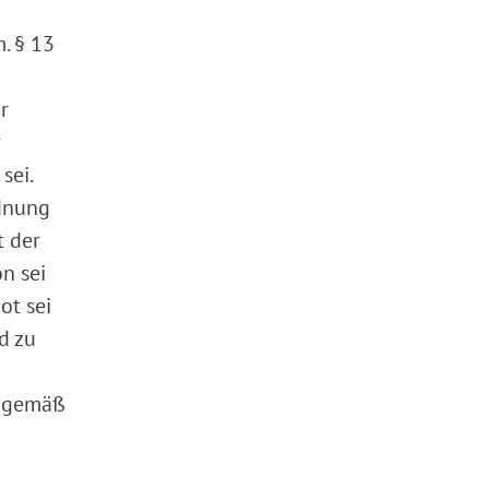
. § 13
r
r
sei.
rdnung
t der
n sei
ot sei
d zu
d gemäß