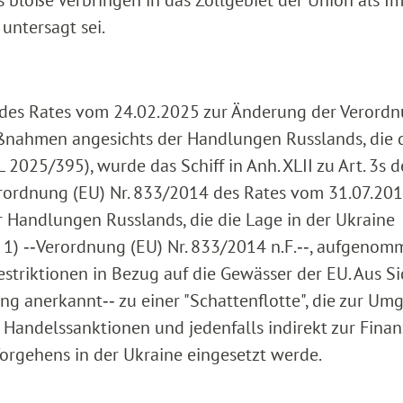
s bloße Verbringen in das Zollgebiet der Union als I
untersagt sei.
des Rates vom 24.02.2025 zur Änderung der Verord
aßnahmen angesichts der Handlungen Russlands, die 
 2025/395), wurde das Schiff in Anh. XLII zu Art. 3s d
rordnung (EU) Nr. 833/2014 des Rates vom 31.07.20
 Handlungen Russlands, die die Lage in der Ukraine
9, 1) ‑‑Verordnung (EU) Nr. 833/2014 n.F.‑‑, aufgeno
triktionen in Bezug auf die Gewässer der EU. Aus Si
tung anerkannt‑‑ zu einer "Schattenflotte", die zur U
 Handelssanktionen und jedenfalls indirekt zur Fina
Vorgehens in der Ukraine eingesetzt werde.