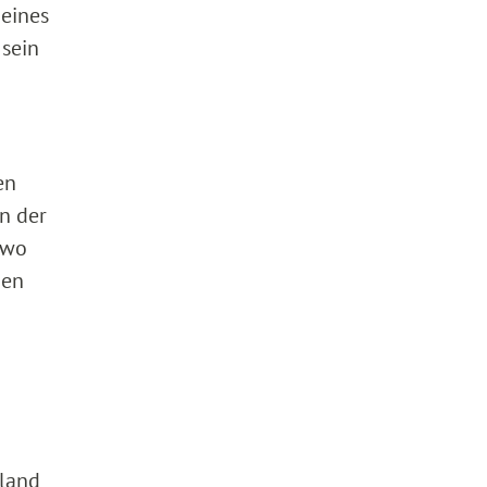
 eines
 sein
en
n der
 wo
den
sland