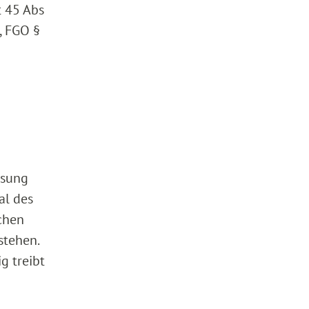
t 45 Abs
, FGO §
ssung
al des
schen
stehen.
g treibt