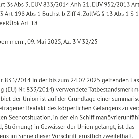
rt 3s Abs 3, EUV 833/2014 Anh 21, EUV 952/2013 Ar
Art 198 Abs 1 Buchst b Ziff 4, ZollVG § 13 Abs 1 S 1
SeeRÜbk Art 18
mmern , 09. Mai 2025, Az: 3 V 32/25
) Nr. 833/2014 in der bis zum 24.02.2025 geltenden Fa
g (EU) Nr. 833/2014) verwendete Tatbestandsmerkm
ebiet der Union ist auf der Grundlage einer summari
etragener Realakt des körperlichen Gelangens zu ver
en Seenotsituation, in der ein Schiff manövrierunfähi
, Strömung) in Gewässer der Union gelangt, ist das
s im Sinne dieser Vorschrift ernstlich zweifelhaft.