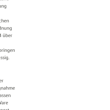
ung
schen
rdnung
4 über
rbringen
ssig.
er
ngnahme
assen
Ware