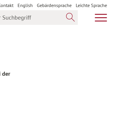
Kontakt
English
Gebärdensprache
Leichte Sprache
uchbegriff
Hauptmenü öf
Jetzt suchen
i der