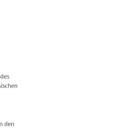
 des
sischen
in den