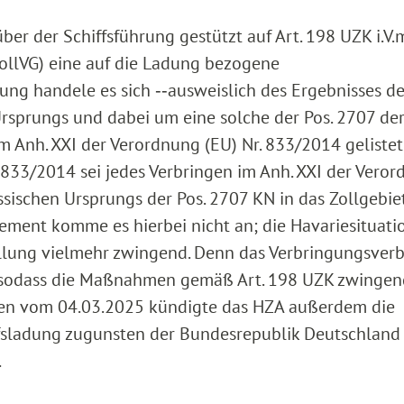
r der Schiffsführung gestützt auf Art. 198 UZK i.V.m
ZollVG) eine auf die Ladung bezogene
ung handele es sich ‑‑ausweislich des Ergebnisses de
rsprungs und dabei um eine solche der Pos. 2707 de
 Anh. XXI der Verordnung (EU) Nr. 833/2014 gelistet 
 833/2014 sei jedes Verbringen im Anh. XXI der Vero
ssischen Ursprungs der Pos. 2707 KN in das Zollgebie
lement komme es hierbei nicht an; die Havariesituatio
tellung vielmehr zwingend. Denn das Verbringungsverb
, sodass die Maßnahmen gemäß Art. 198 UZK zwingen
iben vom 04.03.2025 kündigte das HZA außerdem die
ffsladung zugunsten der Bundesrepublik Deutschlan
.