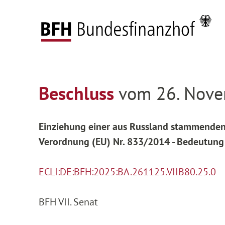
Zum Hauptinhalt springen
Zur Hauptnavigation springen
Zum Footer springen
Startseite
Entscheidungen
Entscheidungen 
Zur Hauptnavigation springen
Zum Footer springen
Beschluss
vom 26. Nove
Einziehung einer aus Russland stammenden Sc
Verordnung (EU) Nr. 833/2014 - Bedeutung
ECLI:DE:BFH:2025:BA.261125.VIIB80.25.0
BFH VII. Senat