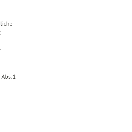
liche
‑‑
t
)
 Abs. 1