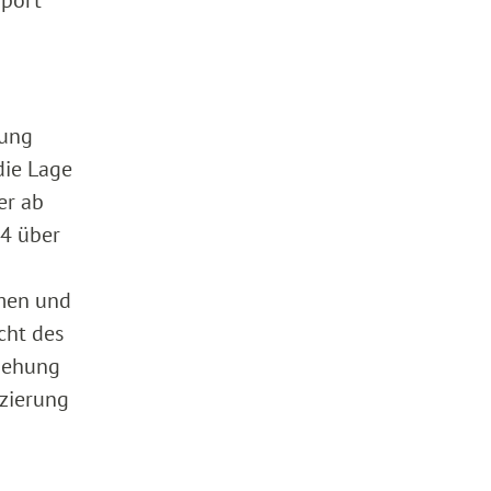
mport
nung
die Lage
er ab
14 über
mmen und
cht des
mgehung
nzierung