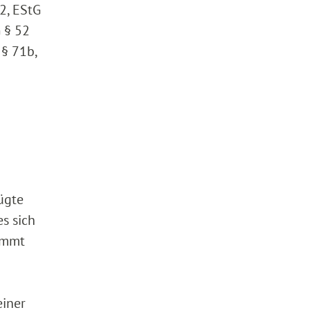
 2, EStG
G § 52
 § 71b,
ügte
s sich
timmt
einer