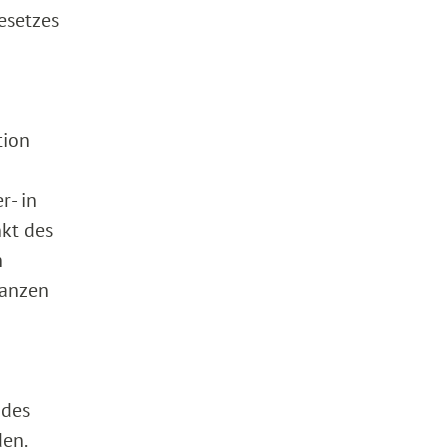
esetzes
tion
r- in
nkt des
h
nanzen
 des
den.