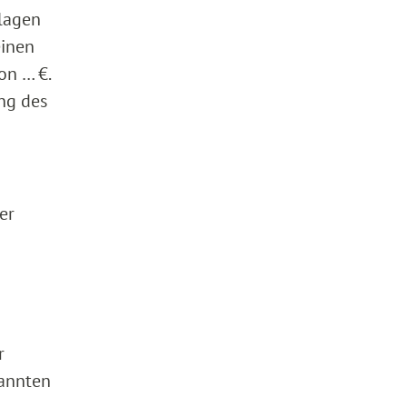
dlagen
einen
on … €.
ung des
er
r
nannten