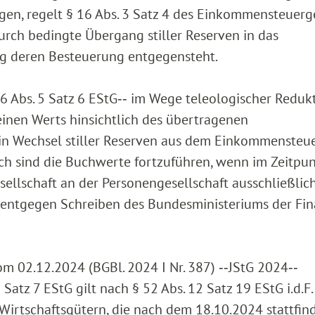
gen, regelt § 16 Abs. 3 Satz 4 des Einkommensteuerg
urch bedingte Übergang stiller Reserven in das
ng deren Besteuerung entgegensteht.
§ 6 Abs. 5 Satz 6 EStG‑‑ im Wege teleologischer Reduk
inen Werts hinsichtlich des übertragenen
in Wechsel stiller Reserven aus dem Einkommensteue
ch sind die Buchwerte fortzuführen, wenn im Zeitpu
ellschaft an der Personengesellschaft ausschließlic
d (entgegen Schreiben des Bundesministeriums der Fi
om 02.12.2024 (BGBl. 2024 I Nr. 387) ‑‑JStG 2024‑‑
5 Satz 7 EStG gilt nach § 52 Abs. 12 Satz 19 EStG i.d.F.
irtschaftsgütern, die nach dem 18.10.2024 stattfin