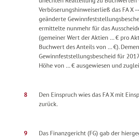
unechten Realteilung zu Buchwerten
Verböserungshinweis
erließ das FA X 
geänderte Gewinnfeststellungsbesche
ermittelte nunmehr für das Ausschei
(gemeiner Wert der Aktien … € pro Akt
Buchwert des Anteils von … €). Deme
Gewinnfeststellungsbescheid für 201
Höhe von … € ausgewiesen und zugleic
Den Einspruch wies das FA X mit Ein
zurück.
Das Finanzgericht (FG) gab der hierg