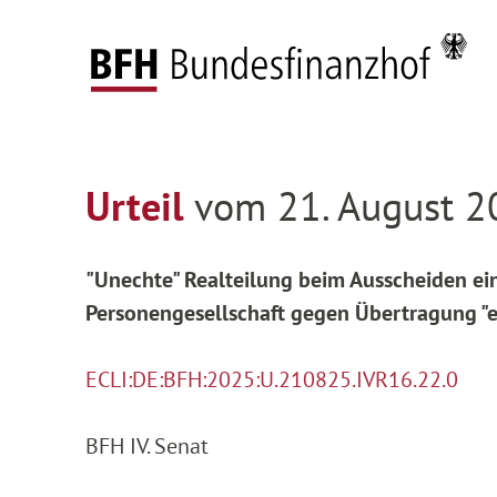
Zum Hauptinhalt springen
Zur Hauptnavigation springen
Zum Footer springen
Startseite
Entscheidungen
Entscheidungen 
Zur Hauptnavigation springen
Zum Footer springen
Urteil
vom 21. August 2
"Unechte" Realteilung beim Ausscheiden ei
Personengesellschaft gegen Übertragung "e
ECLI:DE:BFH:2025:U.210825.IVR16.22.0
BFH IV. Senat