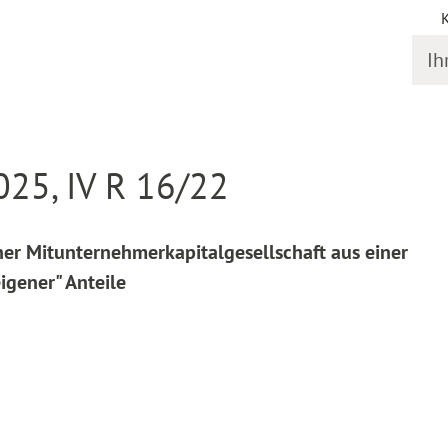
Ihr S
online
Entscheidung Detail
025, IV R 16/22
ner Mitunternehmerkapitalgesellschaft aus einer
igener" Anteile