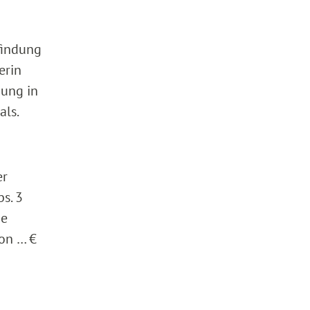
findung
erin
zung in
als.
er
s. 3
ie
von … €