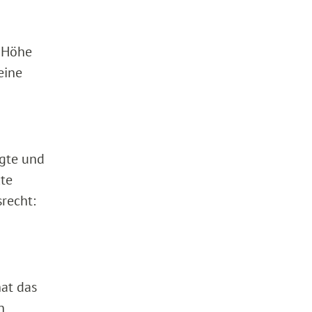
r Höhe
eine
agte und
kte
recht:
at das
n