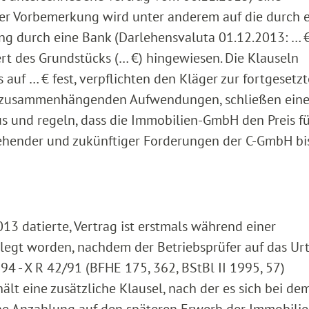
der Vorbemerkung wird unter anderem auf die durch 
ung durch eine Bank (Darlehensvaluta 01.12.2013: … 
t des Grundstücks (… €) hingewiesen. Die Klauseln
auf … € fest, verpflichten den Kläger zur fortgesetz
k zusammenhängenden Aufwendungen, schließen ein
s und regeln, dass die Immobilien-GmbH den Preis fü
hender und zukünftiger Forderungen der C-GmbH bis
013 datierte, Vertrag ist erstmals während einer
egt worden, nachdem der Betriebsprüfer auf das Urt
4 - X R 42/91 (BFHE 175, 362, BStBl II 1995, 57)
ält eine zusätzliche Klausel, nach der es sich bei de