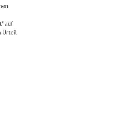
inen
t" auf
 Urteil