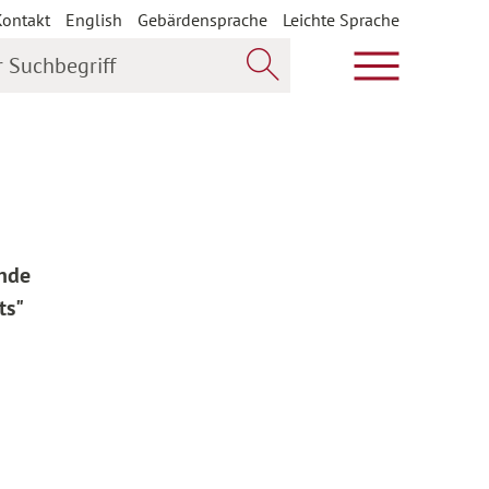
Kontakt
English
Gebärdensprache
Leichte Sprache
uchbegriff
Hauptmenü öf
Jetzt suchen
ende
ts"