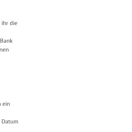
ihr die
 Bank
enen
 ein
it Datum