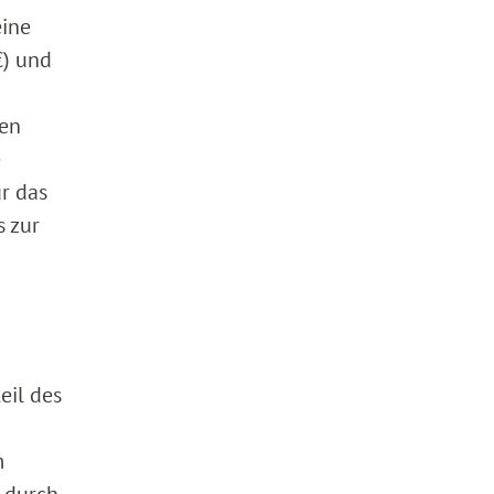
eine
€) und
ten
e
r das
 zur
eil des
m