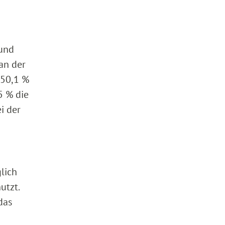
 und
an der
 50,1 %
5 % die
i der
lich
utzt.
das