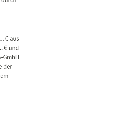
 durch
… € aus
… € und
en-GmbH
e der
 dem