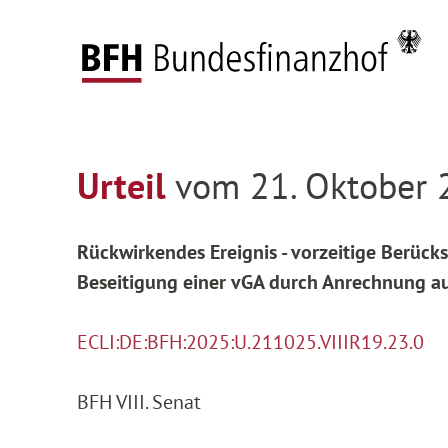
Zum Hauptinhalt springen
Zur Hauptnavigation springen
Zum Footer springen
Startseite
Entscheidungen
Entscheidungen 
Zur Hauptnavigation springen
Zum Footer springen
Urteil
vom 21. Oktober 2
Rückwirkendes Ereignis - vorzeitige Berück
Beseitigung einer vGA durch Anrechnung au
ECLI:DE:BFH:2025:U.211025.VIIIR19.23.0
BFH VIII. Senat